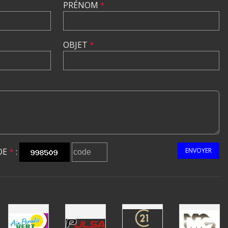
PRÉNOM
*
OBJET
*
DE
*
:
ENVOYER