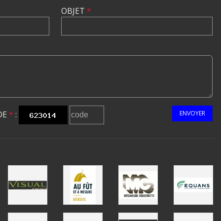
OBJET
*
DE
*
:
ENVOYER