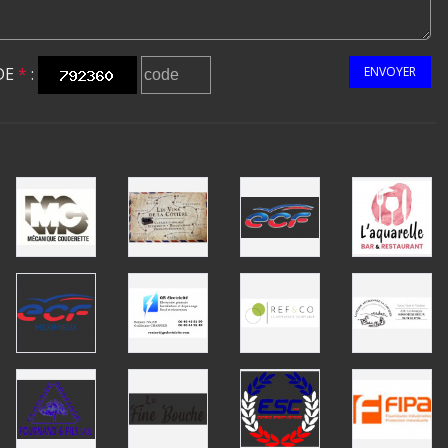
DE
*
:
ENVOYER