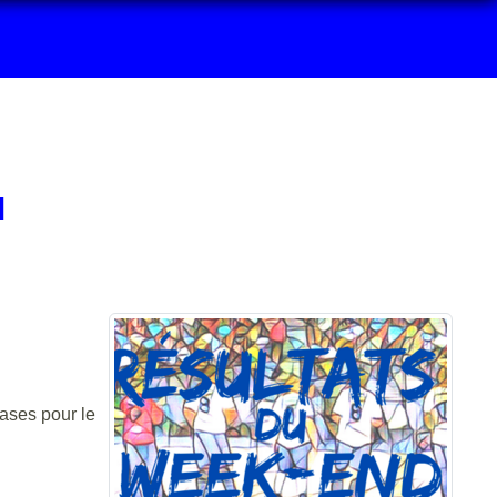
M
ases pour le