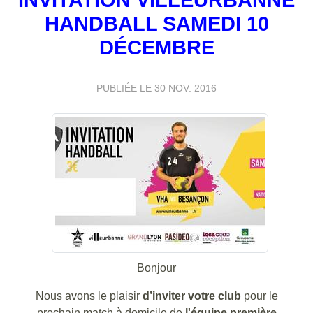
HANDBALL SAMEDI 10
DÉCEMBRE
PUBLIÉE LE
30 NOV. 2016
Bonjour
Nous avons le plaisir
d’inviter votre club
pour le
prochain match à domicile de
l'équipe
première