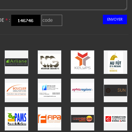
DE
*
:
ENVOYER