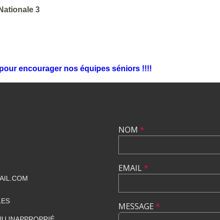
Nationale 3
pour encourager nos équipes séniors !!!!
NOM
*
EMAIL
*
AIL.COM
LES
MESSAGE
*
U INAPPROPRIÉ