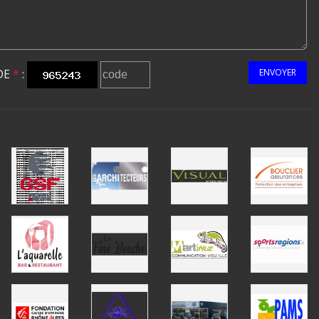
DE
*
:
ENVOYER