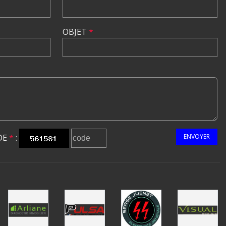
OBJET
*
DE
*
:
ENVOYER