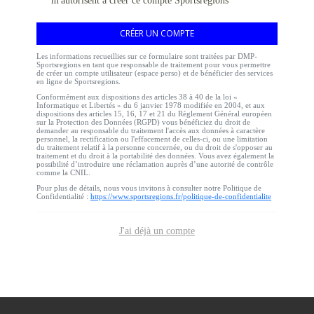
m'autorisent à créer ce compte Sportsregions
CRÉER UN COMPTE
Les informations recueillies sur ce formulaire sont traitées par DMP-
Sportsregions en tant que responsable de traitement pour vous permettre
de créer un compte utilisateur (espace perso) et de bénéficier des services
en ligne de Sportsregions.
Conformément aux dispositions des articles 38 à 40 de la loi «
Informatique et Libertés » du 6 janvier 1978 modifiée en 2004, et aux
dispositions des articles 15, 16, 17 et 21 du Règlement Général européen
sur la Protection des Données (RGPD) vous bénéficiez du droit de
demander au responsable du traitement l'accès aux données à caractère
personnel, la rectification ou l'effacement de celles-ci, ou une limitation
du traitement relatif à la personne concernée, ou du droit de s'opposer au
traitement et du droit à la portabilité des données. Vous avez également la
possibilité d’introduire une réclamation auprès d’une autorité de contrôle
comme la CNIL.
Pour plus de détails, nous vous invitons à consulter notre Politique de
Confidentialité :
https://www.sportsregions.fr/politique-de-confidentialite
J'ai déjà un compte